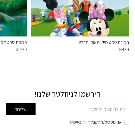
תמונת טפט מיקי מאוס וחבריו
תמונת טפט קסם 
₪
439
₪
439
הירשמו לניוזלטר שלנו!
דוא׳׳ל
שליחה
אני מסכימ/ה לקבל דיוור באימייל