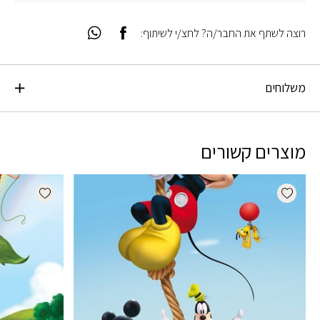
רוצה לשתף את החבר/ה? לחצ/י לשיתוף:
משלוחים
מוצרים קשורים
dd wishlist
Add wishlist