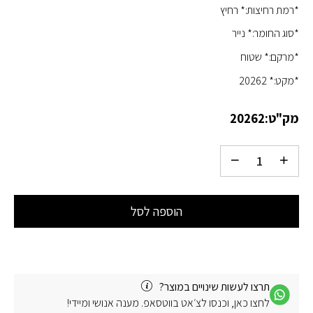
*רמת רחיצות:* רחיץ
*סוג החומר:* נייר
*מרקם:* שטוח
*מקט:* 20262
מק"ט:
20262
הוספה לסל
תרצו לעשות שינויים במוצר?
לחצו כאן, וכנסו לצ׳אט בווטסאפ. מענה אנושי ומיידי!