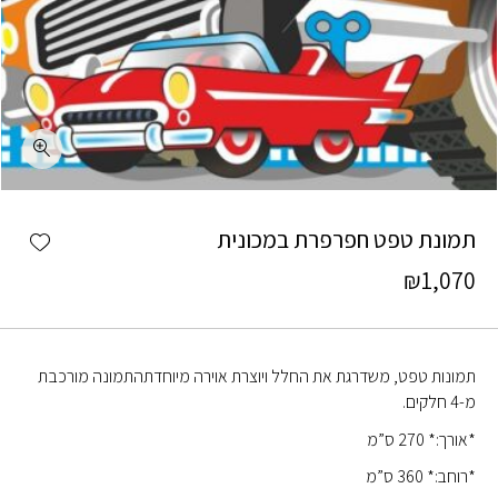
כמות תמונת טפט חפרפרת במכונית
shlist
תמונת טפט חפרפרת במכונית
₪
1,070
תמונות טפט, משדרגת את החלל ויוצרת אוירה מיוחדתהתמונה מורכבת
מ-4 חלקים.
*אורך:* 270 ס”מ
*רוחב:* 360 ס”מ