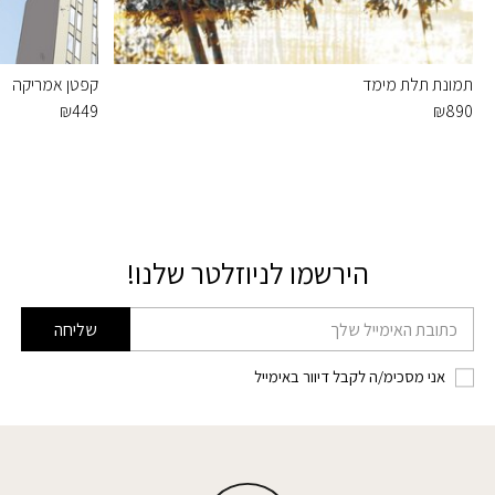
תמונת תלת מימד
קפטן אמריקה
₪
449
₪
890
הירשמו לניוזלטר שלנו!
דוא׳׳ל
שליחה
אני מסכימ/ה לקבל דיוור באימייל