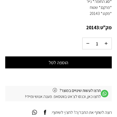
*סוג החומר:* נייר
*מרקם:* שטוח
*מקט:* 20143
מק"ט:
20143
הוספה לסל
תרצו לעשות שינויים במוצר?
לחצו כאן, וכנסו לצ׳אט בווטסאפ. מענה אנושי ומיידי!
רוצה לשתף את החבר/ה? לחצ/י לשיתוף: