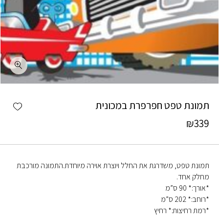
כמות תמונת טפט חפרפרת במכונית
shlist
תמונת טפט חפרפרת במכונית
₪
339
תמונת טפט, משדרגת את החלל ויוצרת אוירה מיוחדת.התמונה מורכבת
מחלק אחד.
*אורך:* 90 ס”מ
*רוחב:* 202 ס”מ
*רמת רחיצות:* רחיץ