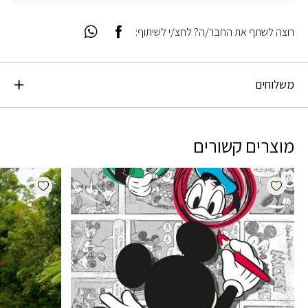
רוצה לשתף את החבר/ה? לחצ/י לשיתוף:
משלוחים
מוצרים קשורים
dd wishlist
Add wishlist