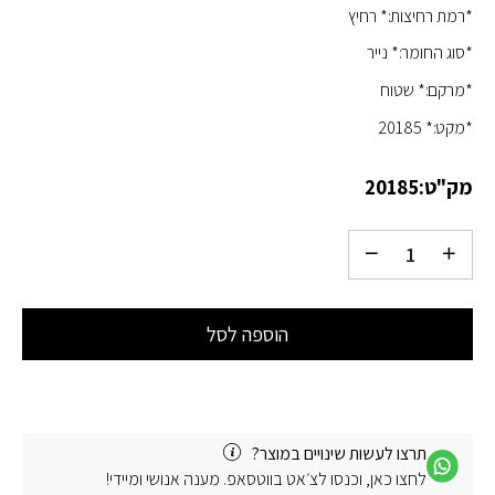
*רמת רחיצות:* רחיץ
*סוג החומר:* נייר
*מרקם:* שטוח
*מקט:* 20185
מק"ט:
20185
הוספה לסל
תרצו לעשות שינויים במוצר?
לחצו כאן, וכנסו לצ׳אט בווטסאפ. מענה אנושי ומיידי!