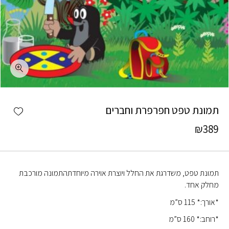
כמות תמונת טפט חפרפרת וחברים
shlist
תמונת טפט חפרפרת וחברים
₪
389
תמונת טפט, משדרגת את החלל ויוצרת אוירה מיוחדתהתמונה מורכבת
מחלק אחד.
*אורך:* 115 ס”מ
*רוחב:* 160 ס”מ