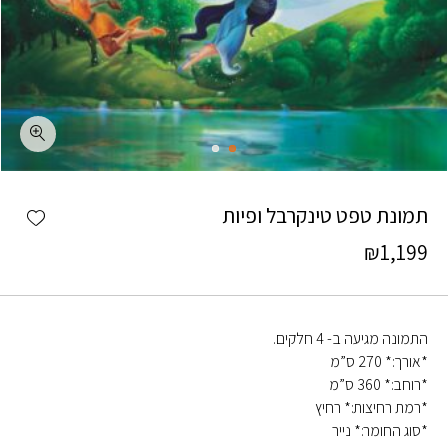
כמות תמונת טפט טינקרבל ופיות
shlist
תמונת טפט טינקרבל ופיות
₪
1,199
התמונה מגיעה ב- 4 חלקים.
*אורך:* 270 ס”מ
*רוחב:* 360 ס”מ
*רמת רחיצות:* רחיץ
*סוג החומר:* נייר