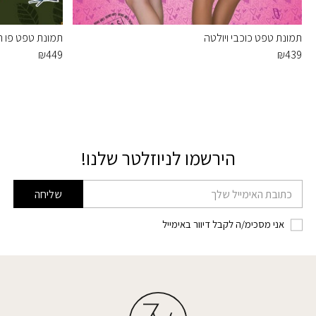
תמונת טפט כוכבי ויולטה
תמונת טפט פו ה
₪
449
₪
439
הירשמו לניוזלטר שלנו!
דוא׳׳ל
שליחה
אני מסכימ/ה לקבל דיוור באימייל