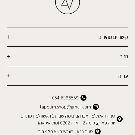
קישורים מהירים
חנות
עזרה
054-6988559
tapetim.shop@gmail.com
סניף ראשל"צ - אברהם בומה שביט 1 ראשון לציון מתחם
יוקה פארק, קומה 2, יחידה C202 (מול איקאה)
סניף ת"א - בוגרשוב 56 תל אביב