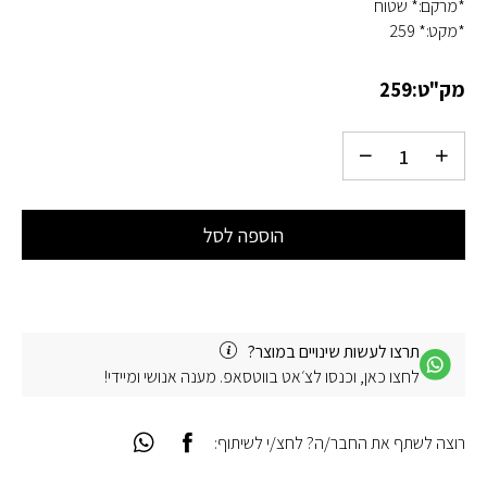
*מרקם:* שטוח
*מקט:* 259
מק"ט:
259
הוספה לסל
תרצו לעשות שינויים במוצר?
לחצו כאן, וכנסו לצ׳אט בווטסאפ. מענה אנושי ומיידי!
רוצה לשתף את החבר/ה? לחצ/י לשיתוף: