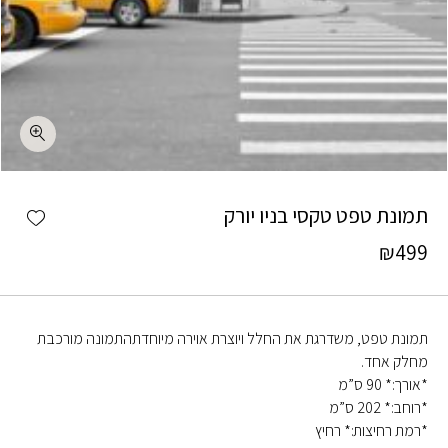
כמות תמונת טפט טקסי בניו יורק
shlist
תמונת טפט טקסי בניו יורק
₪
499
תמונת טפט, משדרגת את החלל ויוצרת אוירה מיוחדתהתמונה מורכבת
מחלק אחד.
*אורך:* 90 ס”מ
*רוחב:* 202 ס”מ
*רמת רחיצות:* רחיץ