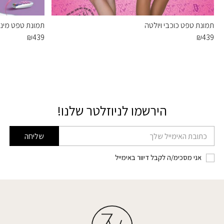
תמונת טפט כוכבי ויולטה
תמונת טפט מיני ו
₪
439
₪
439
הירשמו לניוזלטר שלנו!
דוא׳׳ל
שליחה
אני מסכימ/ה לקבל דיוור באימייל