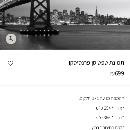
כמות תמונת טפט סן פרנסיסקו
shlist
תמונת טפט סן פרנסיסקו
₪
699
התמונה מגיעה ב- 8 חלקים.
*אורך:* 254 ס”מ
*רוחב:* 366 ס”מ
*רמת רחיצות:* רחיץ