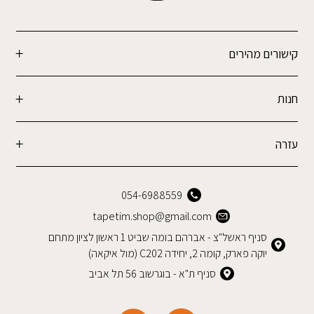
קישורים מהירים
חנות
עזרה
054-6988559
tapetim.shop@gmail.com
סניף ראשל"צ - אברהם בומה שביט 1 ראשון לציון מתחם
יוקה פארק, קומה 2, יחידה C202 (מול איקאה)
סניף ת"א - בוגרשוב 56 תל אביב