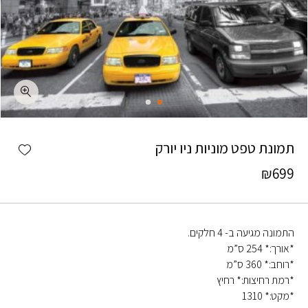
כמות תמונת טפט מוניות ניו יורק
shlist
תמונת טפט מוניות ניו יורק
₪
699
התמונה מגיעה ב- 4 חלקים.
*אורך:* 254 ס”מ
*רוחב:* 360 ס”מ
*רמת רחיצות:* רחיץ
*מקט:* 1310