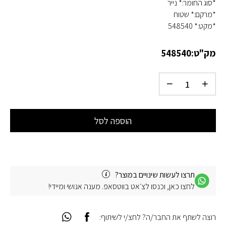
*סוג החומר:* נייר
*מרקם:* שטוח
*מקט:* 548540
מק"ט:
548540
הוספה לסל
תרצו לעשות שינויים במוצר?
לחצו כאן, וכנסו לצ׳אט בווטסאפ. מענה אנושי ומיידי!
רוצה לשתף את החבר/ה? לחצ/י לשיתוף: