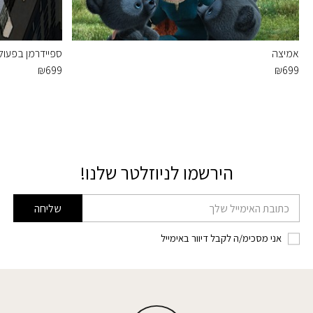
אמיצה
ספיידרמן בפעול
₪
699
₪
699
הירשמו לניוזלטר שלנו!
דוא׳׳ל
שליחה
אני מסכימ/ה לקבל דיוור באימייל