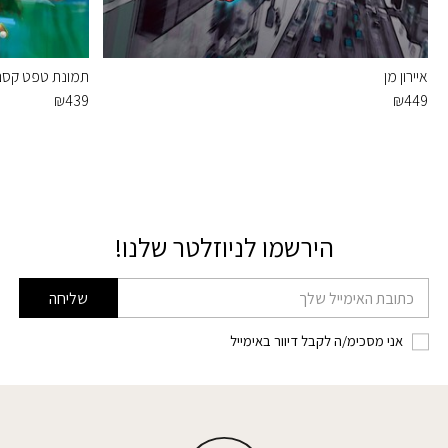
איירון מן
תמונת טפט קסם 
₪
439
₪
449
הירשמו לניוזלטר שלנו!
דוא׳׳ל
שליחה
אני מסכימ/ה לקבל דיוור באימייל