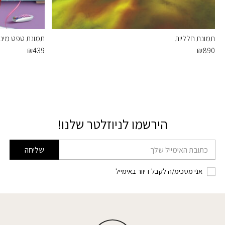
תמונת חלליות
תמונת טפט מיני ו
₪
439
₪
890
הירשמו לניוזלטר שלנו!
דוא׳׳ל
שליחה
אני מסכימ/ה לקבל דיוור באימייל