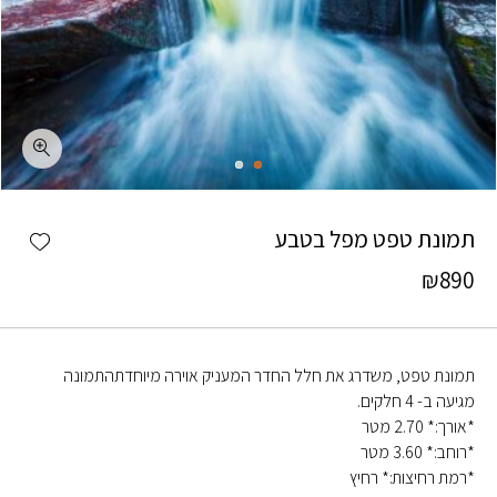
כמות תמונת טפט מפל בטבע
shlist
תמונת טפט מפל בטבע
₪
890
תמונת טפט, משדרג את חלל החדר המעניק אוירה מיוחדתהתמונה
מגיעה ב- 4 חלקים.
*אורך:* 2.70 מטר
*רוחב:* 3.60 מטר
*רמת רחיצות:* רחיץ