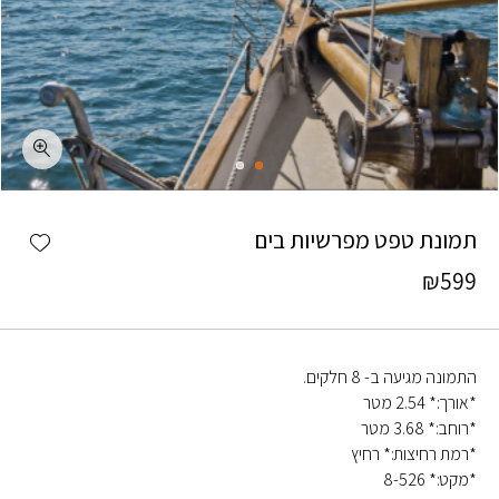
כמות תמונת טפט מפרשיות בים
shlist
תמונת טפט מפרשיות בים
₪
599
התמונה מגיעה ב- 8 חלקים.
*אורך:* 2.54 מטר
*רוחב:* 3.68 מטר
*רמת רחיצות:* רחיץ
*מקט:* 8-526