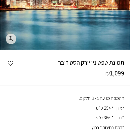
כמות תמונת טפט ניו יורק הסט ריבר
shlist
תמונת טפט ניו יורק הסט ריבר
₪
1,099
התמונה מגיעה ב- 8 חלקים.
*אורך:* 254 ס”מ
*רוחב:* 366 ס”מ
*רמת רחיצות:* רחיץ