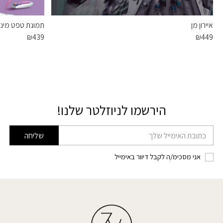
איירון מן
תמונת טפט מיני ו
₪
439
₪
449
הירשמו לניוזלטר שלנו!
דוא׳׳ל
שליחה
אני מסכימ/ה לקבל דיוור באימייל