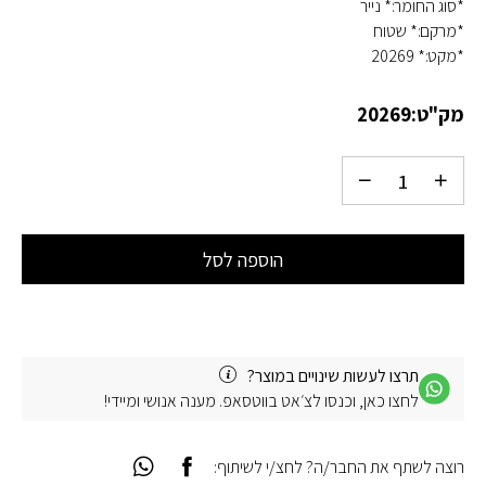
*סוג החומר:* נייר
*מרקם:* שטוח
*מקט:* 20269
מק"ט:
20269
הוספה לסל
תרצו לעשות שינויים במוצר?
לחצו כאן, וכנסו לצ׳אט בווטסאפ. מענה אנושי ומיידי!
רוצה לשתף את החבר/ה? לחצ/י לשיתוף: