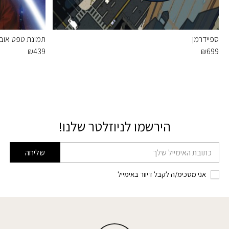
ספיידרמן
תמונת טפט אובי ו
₪
439
₪
699
הירשמו לניוזלטר שלנו!
דוא׳׳ל
שליחה
אני מסכימ/ה לקבל דיוור באימייל