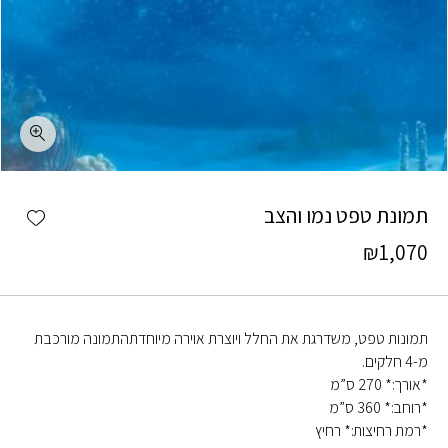
כמות תמונת טפט נמו והצב
shlist
תמונת טפט נמו והצב
₪
1,070
תמונות טפט, משדרגת את החלל ויוצרת אוירה מיוחדתהתמונה מורכבת
מ-4 חלקים.
*אורך:* 270 ס”מ
*רוחב:* 360 ס”מ
*רמת רחיצות:* רחיץ