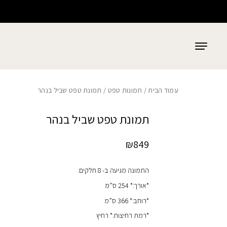
כמות תמונת טפט שביל בנהר
בחזרה למעלה
Skip to Content
עמוד הבית
/
תמונות טפט
/ תמונת טפט שביל בנהר
תמונת טפט שביל בנהר
₪
849
התמונה מגיעה ב- 8 חלקים.
*אורך:* 254 ס”מ
*רוחב:* 366 ס”מ
*רמת רחיצות:* רחיץ