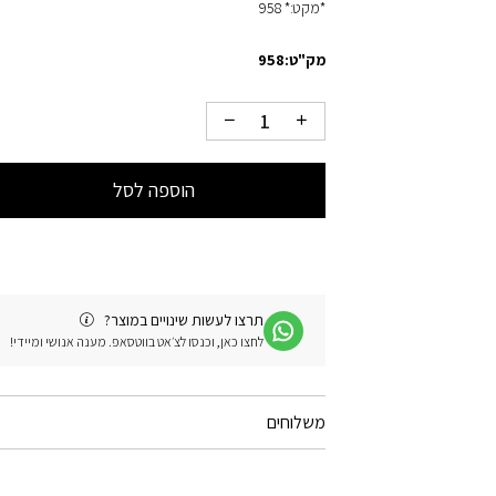
*מקט:* 958
מק"ט:
958
הוספה לסל
תרצו לעשות שינויים במוצר?
לחצו כאן, וכנסו לצ׳אט בווטסאפ. מענה אנושי ומיידי!
משלוחים