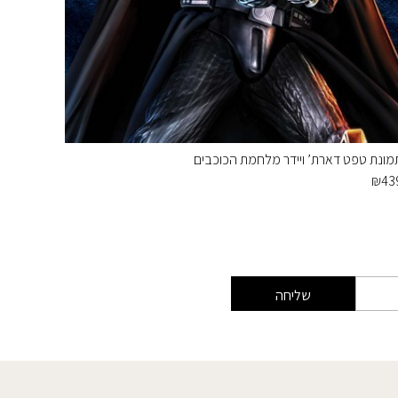
מונת טפט דארת’ ויידר מלחמת הכוכבים
גן הורדים
₪
890
₪
43
שליחה