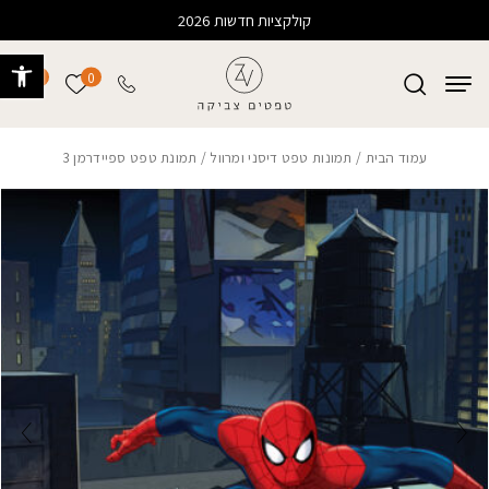
בחזרה למעלה
Skip to Content
קולקציות חדשות 2026
פתח 
0
0
הרשימה של
עמוד הבית
/
תמונות טפט דיסני ומרוול
/ תמונת טפט ספיידרמן 3