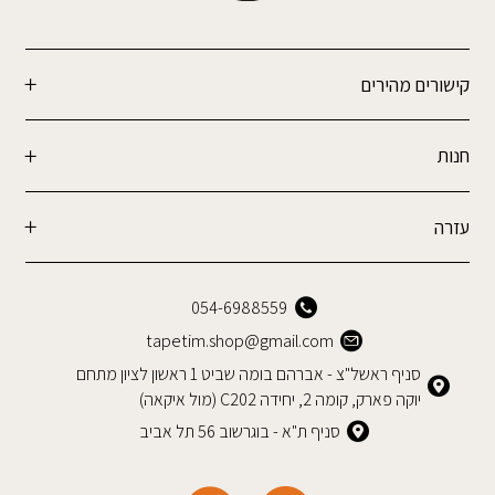
קישורים מהירים
חנות
עזרה
054-6988559
tapetim.shop@gmail.com
סניף ראשל"צ - אברהם בומה שביט 1 ראשון לציון מתחם
יוקה פארק, קומה 2, יחידה C202 (מול איקאה)
סניף ת"א - בוגרשוב 56 תל אביב