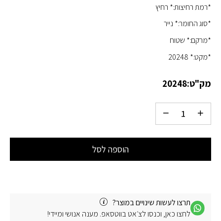
*רמת רחיצות:* רחיץ
*סוג החומר:* נייר
*מרקם:* שטוח
*מקט:* 20248
מק"ט:
20248
הוספה לסל
תרצו לעשות שינויים במוצר?
לחצו כאן, וכנסו לצ׳אט בווטסאפ. מענה אנושי ומיידי!