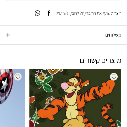
רוצה לשתף את החבר/ה? לחצ/י לשיתוף:
משלוחים
מוצרים קשורים
dd wishlist
Add wishlist