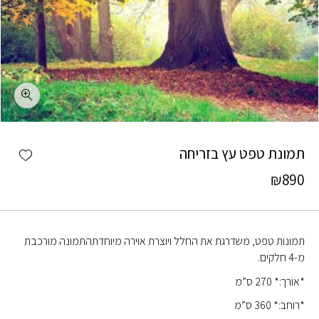
כמות תמונת טפט עץ בזריחה
shlist
תמונת טפט עץ בזריחה
₪
890
תמונות טפט, משדרגת את החלל ויוצרת אוירה מיוחדתהתמונה מורכבת
מ-4 חלקים.
*אורך:* 270 ס”מ
*רוחב:* 360 ס”מ