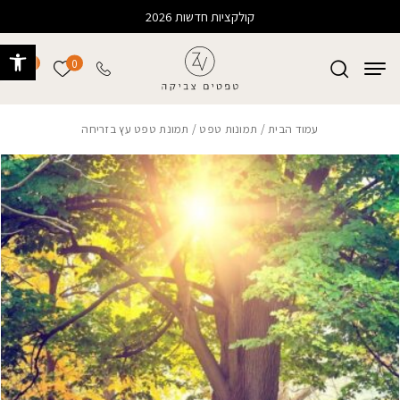
בחזרה למעלה
Skip to Content
קולקציות חדשות 2026
פתח 
0
0
הרשימה של
עמוד הבית
/
תמונות טפט
/ תמונת טפט עץ בזריחה