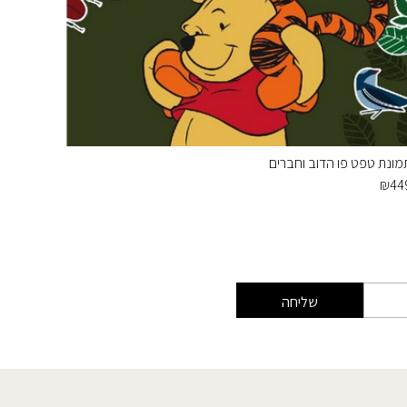
מונת טפט פו הדוב וחברים
תמונת טפ
₪
439
₪
44
שליחה