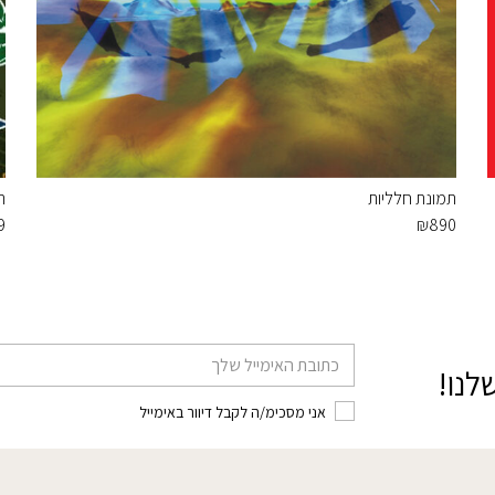
תמונת חלליות
ת
9
₪
890
דוא׳׳ל
לנו!
אני מסכימ/ה לקבל דיוור באימייל