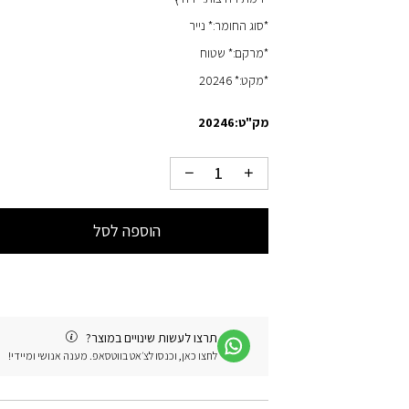
*סוג החומר:* נייר
*מרקם:* שטוח
*מקט:* 20246
מק"ט:
20246
הוספה לסל
תרצו לעשות שינויים במוצר?
לחצו כאן, וכנסו לצ׳אט בווטסאפ. מענה אנושי ומיידי!