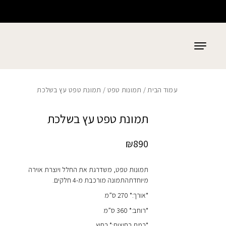
כמות תמונת טפט עץ בשלכת
בחזרה למעלה
Skip to Content
עמוד הבית
/
תמונות טפט
/ תמונת טפט עץ בשלכת
תמונת טפט עץ בשלכת
₪
890
תמונות טפט, משדרגת את החלל ויוצרת אוירה
מיוחדתהתמונה מורכבת מ-4 חלקים.
*אורך:* 270 ס”מ
*רוחב:* 360 ס”מ
*רמת רחיצות:* רחיץ