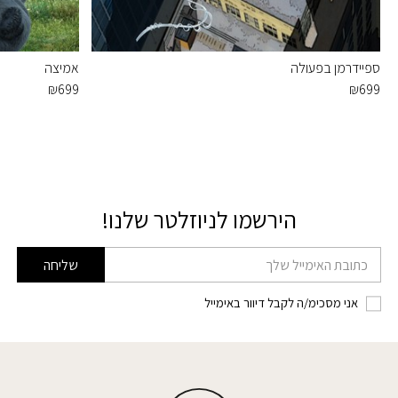
ספיידרמן בפעולה
אמיצה
₪
699
₪
699
הירשמו לניוזלטר שלנו!
דוא׳׳ל
שליחה
אני מסכימ/ה לקבל דיוור באימייל