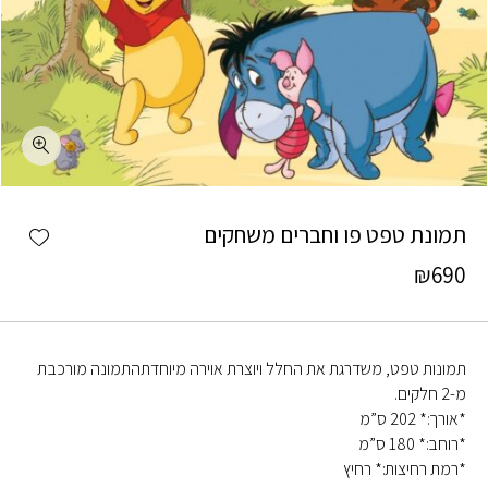
כמות תמונת טפט פו וחברים משחקים
shlist
תמונת טפט פו וחברים משחקים
₪
690
תמונות טפט, משדרגת את החלל ויוצרת אוירה מיוחדתהתמונה מורכבת
מ-2 חלקים.
*אורך:* 202 ס”מ
*רוחב:* 180 ס”מ
*רמת רחיצות:* רחיץ