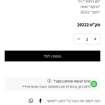
*סוג החומר:* נייר
*מרקם:* שטוח
*מקט:* 20222
מק"ט:
20222
הוספה לסל
תרצו לעשות שינויים במוצר?
לחצו כאן, וכנסו לצ׳אט בווטסאפ. מענה אנושי ומיידי!
רוצה לשתף את החבר/ה? לחצ/י לשיתוף: