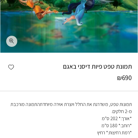
כמות תמונת טפט פיות דיסני באגם
shlist
תמונת טפט פיות דיסני באגם
₪
690
תמונות טפט, משדרגת את החלל ויוצרת אוירה מיוחדתהתמונה מורכבת
מ-2 חלקים.
*אורך:* 202 ס”מ
*רוחב:* 180 ס”מ
*רמת רחיצות:* רחיץ