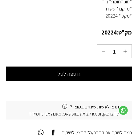
*סוג החומר:* נייר
*מרקם:* שטוח
*מקט:* 20224
מק"ט:
20224
הוספה לסל
תרצו לעשות שינויים במוצר?
לחצו כאן, וכנסו לצ׳אט בווטסאפ. מענה אנושי ומיידי!
רוצה לשתף את החבר/ה? לחצ/י לשיתוף: