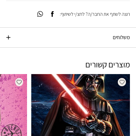
רוצה לשתף את החבר/ה? לחצ/י לשיתוף:
משלוחים
מוצרים קשורים
dd wishlist
Add wishlist