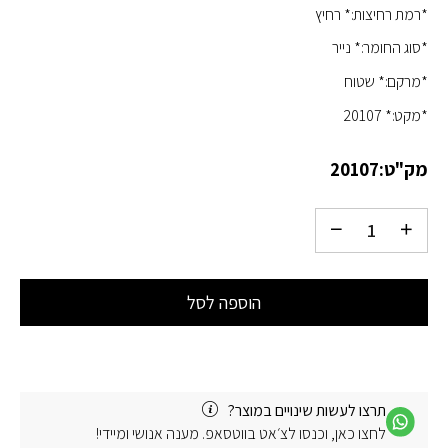
*רמת רחיצות:* רחיץ
*סוג החומר:* נייר
*מרקם:* שטוח
*מקט:* 20107
מק"ט:
20107
הוספה לסל
תרצו לעשות שינויים במוצר?
לחצו כאן, וכנסו לצ׳אט בווטסאפ. מענה אנושי ומיידי!