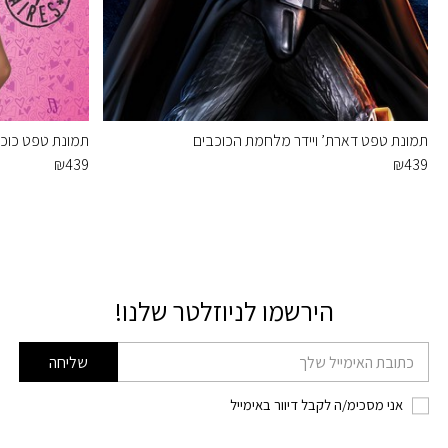
תמונת טפט דארת’ ויידר מלחמת הכוכבים
תמונת טפט כוכבי
₪
439
₪
439
הירשמו לניוזלטר שלנו!
דוא׳׳ל
שליחה
אני מסכימ/ה לקבל דיוור באימייל