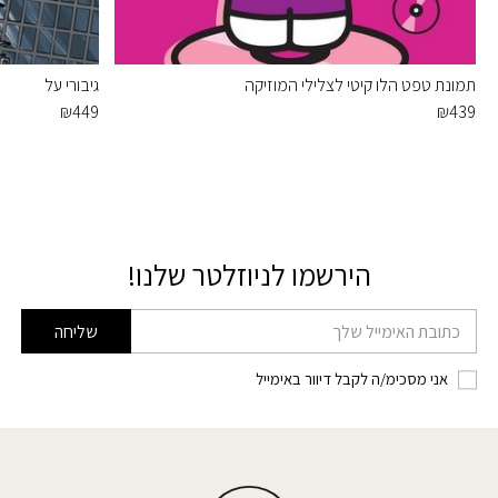
תמונת טפט הלו קיטי לצלילי המוזיקה
גיבורי על
₪
449
₪
439
הירשמו לניוזלטר שלנו!
דוא׳׳ל
שליחה
אני מסכימ/ה לקבל דיוור באימייל