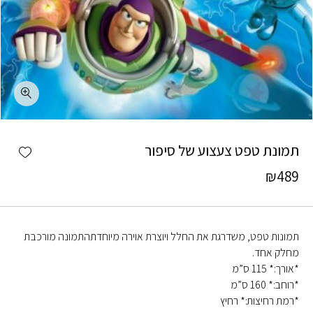
כמות תמונת טפט צעצוע של סיפור
shlist
תמונת טפט צעצוע של סיפור
₪
489
תמונות טפט, משדרגת את החלל ויוצרת אוירה מיוחדתהתמונה מורכבת
מחלק אחד.
*אורך:* 115 ס”מ
*רוחב:* 160 ס”מ
*רמת רחיצות:* רחיץ