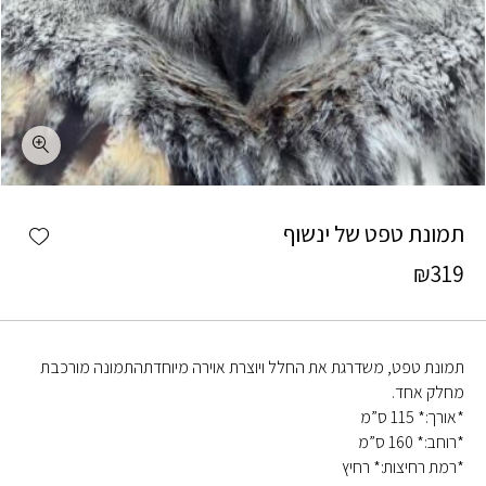
כמות תמונת טפט של ינשוף
shlist
תמונת טפט של ינשוף
₪
319
תמונת טפט, משדרגת את החלל ויוצרת אוירה מיוחדתהתמונה מורכבת
מחלק אחד.
*אורך:* 115 ס”מ
*רוחב:* 160 ס”מ
*רמת רחיצות:* רחיץ