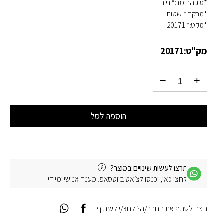
*סוג החומר:* נייר
*מרקם:* שטוח
*מקט:* 20171
מק"ט:
20171
הוספה לסל
תרצו לעשות שינויים במוצר?
לחצו כאן, וכנסו לצ׳אט בווטסאפ. מענה אנושי ומיידי!
רוצה לשתף את החבר/ה? לחצ/י לשיתוף: