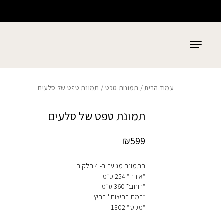
כמות תמונת טפט של סלעים
בחזרה למעלה
Skip to Content
עמוד הבית
/
תמונות טפט
/ תמונת טפט של סלעים
תמונת טפט של סלעים
₪
599
התמונה מגיעה ב- 4 חלקים
*אורך:* 254 ס”מ
*רוחב:* 360 ס”מ
*רמת רחיצות:* רחיץ
*מקט:* 1302