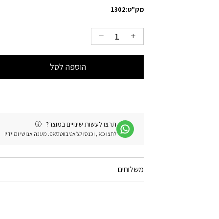
מק"ט:
1302
הוספה לסל
תרצו לעשות שינויים במוצר?
לחצו כאן, וכנסו לצ׳אט בווטסאפ. מענה אנושי ומיידי!
משלוחים