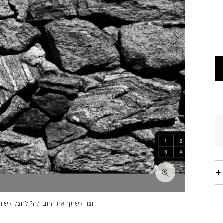
רוצה לשתף את החבר/ה? לחצ/י לשיתו