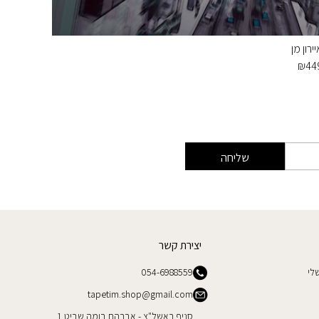
ירון מן
תמונת ט
₪
439
₪
44
שליחה
יצירת קשר
לי
054-6988559
tapetim.shop@gmail.com
סניף ראשל"צ - אברהם בומה שביט 1