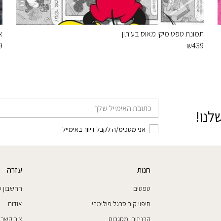
תמונת טפט מיקי מאוס בעיתון
אי
9
₪
439
דוא׳׳ל
לנו!
אני מסכימ/ה לקבל דיוור באימייל
חנות
עזרה
טפטים
החשבון ש
חיפוי קיר סרגל פולימרי
אודות
קרניזים ומסגרות
צור קשר