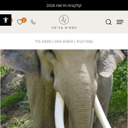
בחזרה למעלה
Skip to Content
קולקציות חדשות 2026
פתח 
0
0
הרשימה של
עמוד הבית
/
תמונות טפט
/ תמונת פיל