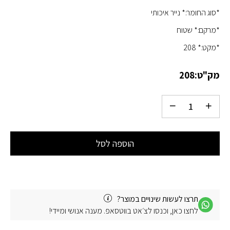
*סוג החומר:* נייר איכותי
*מרקם:* שטוח
*מקט:* 208
מק"ט:
208
הוספה לסל
תרצו לעשות שינויים במוצר?
לחצו כאן, וכנסו לצ׳אט בווטסאפ. מענה אנושי ומיידי!