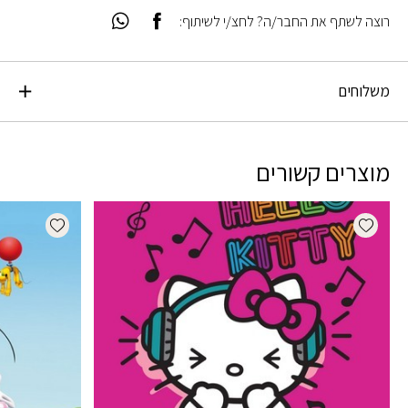
רוצה לשתף את החבר/ה? לחצ/י לשיתוף:
משלוחים
מוצרים קשורים
dd wishlist
Add wishlist