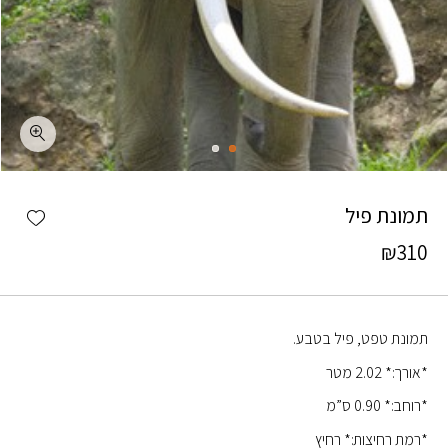
כמות תמונת פיל
shlist
תמונת פיל
₪
310
תמונת טפט, פיל בטבע.
*אורך:* 2.02 מטר
*רוחב:* 0.90 ס”מ
*רמת רחיצות:* רחיץ