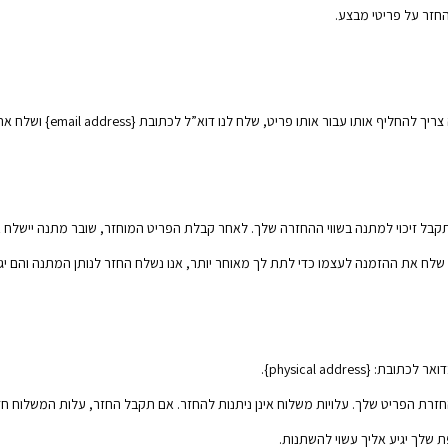
החזר על פריטי מבצע.
פריט, שלח לנו דוא”ל לכתובת {email address} ושלח את הפריט שלך אל: {physical address}.
קבל זיכוי למתנה בשווי ההחזרה שלך. לאחר קבלת הפריט המוחזר, שובר מתנה יישלח א
לח את ההזמנה לעצמו כדי לתת לך מאוחר יותר, אנו נשלח החזר לנותן המתנה והם יג
physical addres}.
זרת הפריט שלך. עלויות משלוח אינן ניתנות להחזר. אם תקבל החזר, עלות המשלוח ח
 שלך יגיע אליך עשוי להשתנות.