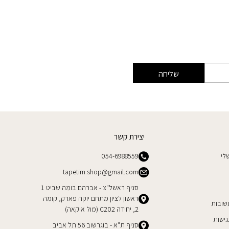
שליחה
יצירת קשר
לי
054-6988559
tapetim.shop@gmail.com
סניף ראשל"צ - אברהם בומה שביט 1
ראשון לציון מתחם יוקה פארק, קומה
שובות
2, יחידה C202 (מול איקאה)
ישות
סניף ת"א - בוגרשוב 56 תל אביב