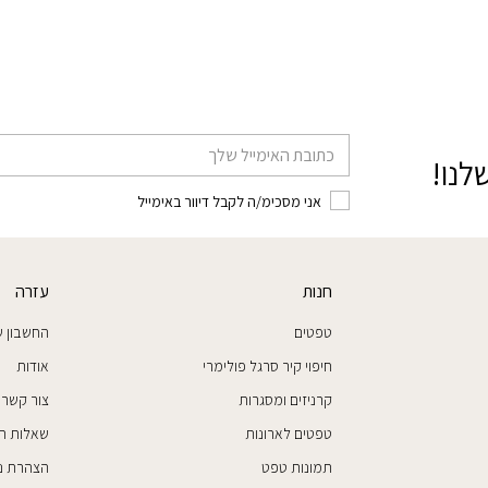
דוא׳׳ל
לנו!
אני מסכימ/ה לקבל דיוור באימייל
חנות
עזרה
טפטים
החשבון ש
חיפוי קיר סרגל פולימרי
אודות
קרניזים ומסגרות
צור קשר
טפטים לארונות
שאלות ת
תמונות טפט
הצהרת נג